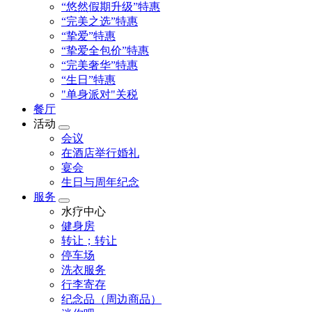
“悠然假期升级”特惠
“完美之选”特惠
“挚爱”特惠
“挚爱全包价”特惠
“完美奢华”特惠
“生日”特惠
"单身派对"关税
餐厅
活动
会议
在酒店举行婚礼
宴会
生日与周年纪念
服务
水疗中心
健身房
转让；转让
停车场
洗衣服务
行李寄存
纪念品（周边商品）