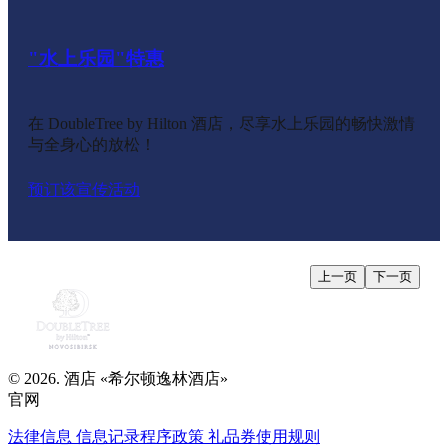
"水上乐园"特惠
“悠然假期”特惠
“悠然假期升级”特惠
“完美之选”特惠
“挚爱”特惠
“挚爱全包价”特惠
“完美奢华”特惠
“生日”特惠
"单身派对"关税
在 DoubleTree by Hilton 酒店，尽享水上乐园的畅快激情
可预订时段：周五至周一期间
可预订时间：周五至周一
可预订时间：周五至周一
可预订时间：周五至周一
可预订时间：周五至周一
可预订时间：周五至周一
该房价可在生日前后一周内预订。
你完美的单身派对在希尔顿的双布莱特里！
与全身心的放松！
预订该宣传活动
预订该宣传活动
预订该宣传活动
预订该宣传活动
预订该宣传活动
预订该宣传活动
预订该宣传活动
预订该宣传活动
预订该宣传活动
上一页
下一页
© 2026. 酒店 «希尔顿逸林酒店»
官网
法律信息
信息记录程序政策
礼品券使用规则