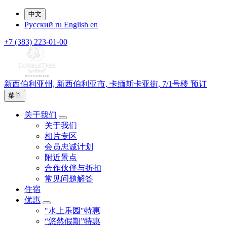
中文
Русский
ru
English
en
+7 (383) 223-01-00
新西伯利亚州,
新西伯利亚市,
卡缅斯卡亚街, 7/1号楼
预订
菜单
关于我们
关于我们
相片专区
会员忠诚计划
附近景点
合作伙伴与折扣
常见问题解答
住宿
优惠
"水上乐园"特惠
“悠然假期”特惠