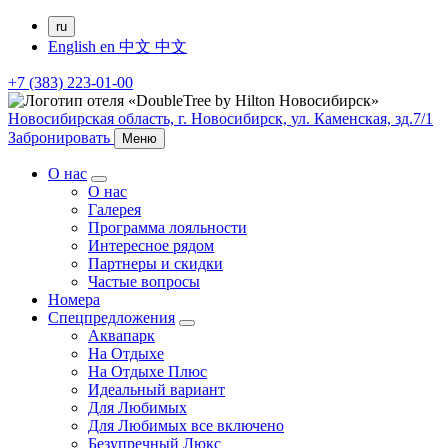
ru
English
en
中文
中文
+7 (383) 223-01-00
Новосибирская область,
г. Новосибирск,
ул. Каменская, зд.7/1
Забронировать
Меню
О нас
О нас
Галерея
Программа лояльности
Интересное рядом
Партнеры и скидки
Частые вопросы
Номера
Спецпредложения
Аквапарк
На Отдыхе
На Отдыхе Плюс
Идеальный вариант
Для Любимых
Для Любимых все включено
Безупречный Люкс