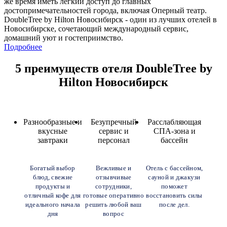
же время иметь легкий доступ до главных
достопримечательностей города, включая Оперный театр.
DoubleTree by Hilton Новосибирск - один из лучших отелей в
Новосибирске, сочетающий международный сервис,
домашний уют и гостеприимство.
Подробнее
5 преимуществ отеля DoubleTree by
Hilton Новосибирск
Разнообразные и
Безупречный
Расслабляющая
вкусные
сервис и
СПА-зона и
завтраки
персонал
бассейн
Богатый выбор
Вежливые и
Отель с бассейном,
блюд, свежие
отзывчивые
сауной и джакузи
продукты и
сотрудники,
поможет
отличный кофе для
готовые оперативно
восстановить силы
идеального начала
решить любой ваш
после дел.
дня
вопрос