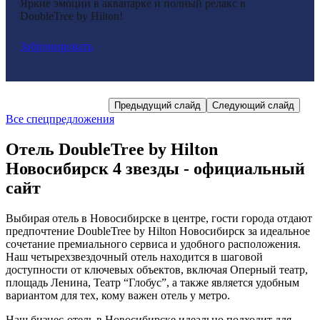
Яркие эмоции в аквапарке и полный релакс в
Насладитесь атмосферой уюта и комфорта в отеле
Подарите себе выходные в отеле и испытайте теплоту,
Проведите незабываемые выходные в отеле «Hilton».
Устройте незабываемый подарок своей второй
Настоящее блаженство только для Вас двоих.
Проведите выходные с близкими в уютной атмосфере
День рождения - отличный повод позволить себе отдых
Ваш идеальный девичник в DoubleTree by Hilton!
DoubleTree by Hilton!
«Hilton»!
гостеприимство и исключительный сервис!
Все что нужно для идеального отдыха – уже включено в
половинке!
Идеальный подарок для вашего любимого человека
отеля
и провести праздничные дни в комфортной и
проживание.
расслабляющей атмосфере отеля.
Забронировать
Забронировать
Забронировать
Забронировать
Забронировать
Забронировать
Забронировать
Забронировать
Забронировать
Предыдущий слайд
Следующий слайд
Все спецпредложения
Отель DoubleTree by Hilton
Новосибирск 4 звезды - официальный
сайт
Выбирая отель в Новосибирске в центре, гости города отдают
предпочтение DoubleTree by Hilton Новосибирск за идеальное
сочетание премиального сервиса и удобного расположения.
Наш четырехзвездочный отель находится в шаговой
доступности от ключевых объектов, включая Оперный театр,
площадь Ленина, Театр “Глобус”, а также является удобным
вариантом для тех, кому важен отель у метро.
Наш бизнес-отель в Новосибирске идеально подходит для